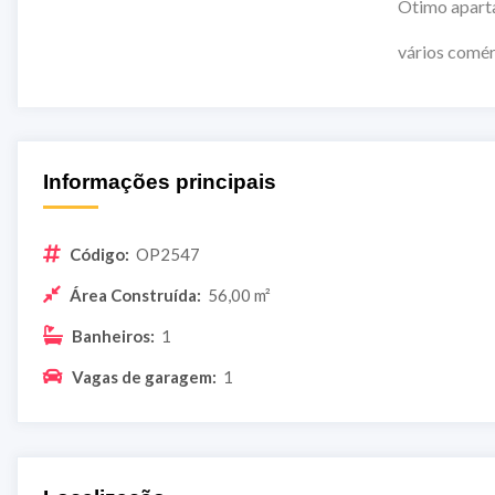
Ótimo apartamento próximo a via
vários comércios, hospitai
Informações principais
Código:
OP2547
Área Construída:
56,00 m²
Banheiros:
1
Vagas de garagem:
1