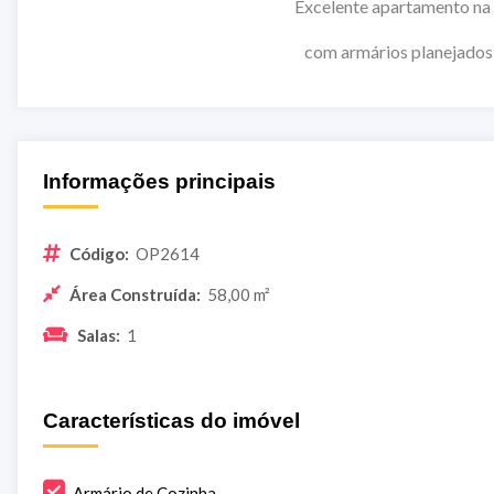
Excelente apartamento na zona sul, de
com armários planejados nos quartos e coz
Informações principais
Código:
OP2614
Área Construída:
58,00 m²
Salas:
1
Características do imóvel
Armário de Cozinha