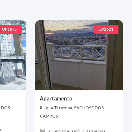
OP1875
OP2621
Apartamento
É DOS
Vila Tatetuba, SÃO JOSÉ DOS
CAMPOS
²
3 Dormitório(s)
1 Banheiro(s)