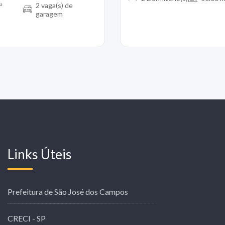
2 vaga(s) de
²
garagem
Links Úteis
Prefeitura de São José dos Campos
CRECI - SP