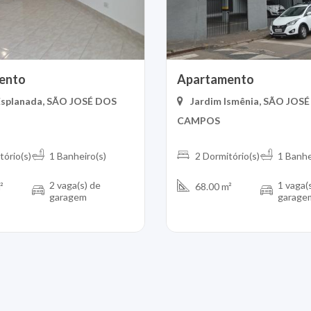
ento
Apartamento
Esplanada, SÃO JOSÉ DOS
Jardim Ismênia, SÃO JOS
CAMPOS
tório(s)
1 Banheiro(s)
2 Dormitório(s)
1 Banhe
2 vaga(s) de
1 vaga(
²
68.00 m²
garagem
garage