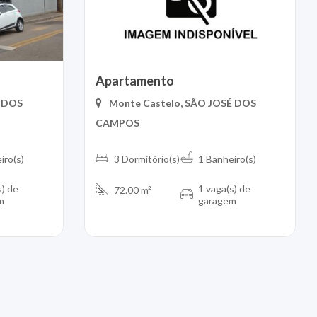
Apartamento
É DOS
Monte Castelo, SÃO JOSÉ DOS
CAMPOS
iro(s)
3 Dormitório(s)
1 Banheiro(s)
s) de
1 vaga(s) de
72.00 m²
m
garagem