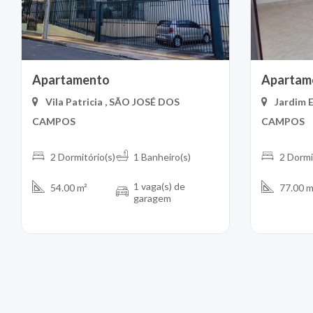
Apartamento
Apartam
Vila Patricia , SÃO JOSÉ DOS
Jardim 
CAMPOS
CAMPOS
2 Dormitório(s)
1 Banheiro(s)
2 Dormi
1 vaga(s) de
54.00 m²
77.00 m
garagem