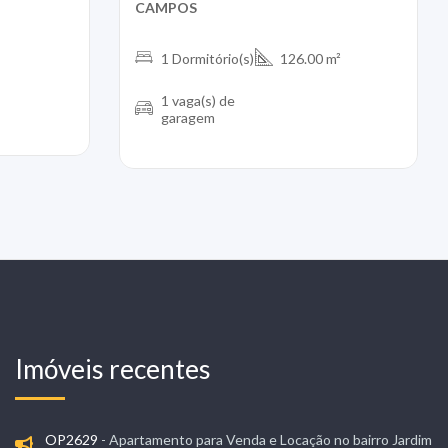
CAMPOS
1 Dormitório(s)
126.00 m²
1 vaga(s) de
garagem
Imóveis recentes
OP2629
- Apartamento para Venda e Locação no bairro Jardim